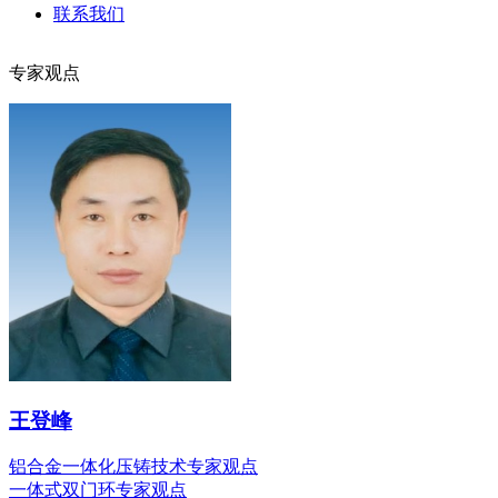
联系我们
专家观点
王登峰
铝合金一体化压铸技术专家观点
一体式双门环专家观点