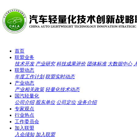
首页
联盟业务
技术开发
产业研究
科技成果评价
团体标准
大数据中心
联盟动态
年度工作计划
联盟实时动态
产业动态
产业相关政策
轻量化技术动态
国汽轻量化
公司介绍
股东单位
公司定位
业务介绍
专家观点
行业热点
工作委员会
加入联盟
入会须知
加入联盟