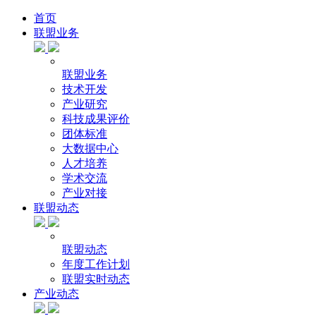
首页
联盟业务
联盟业务
技术开发
产业研究
科技成果评价
团体标准
大数据中心
人才培养
学术交流
产业对接
联盟动态
联盟动态
年度工作计划
联盟实时动态
产业动态