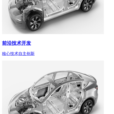
前沿技术开发
核心技术自主创新