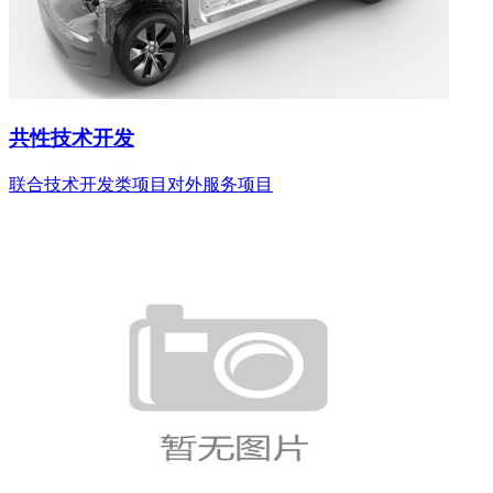
共性技术开发
联合技术开发类项目对外服务项目